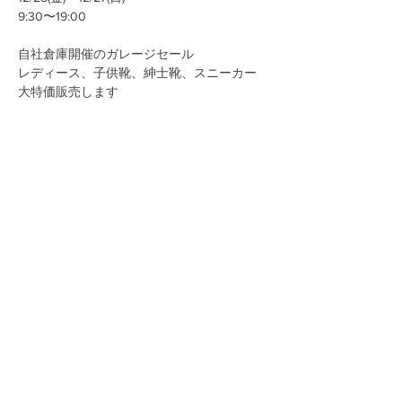
9:30〜19:00​
自社倉庫開催のガレージセール
レディース、子供靴、紳士靴、スニーカー
大特価販売します
▼開催場所
東京都北区滝野川6-30-11
シューズファクトリー滝野川デポ
▼お得情報
レジにてチラシ画像をお見せいただくか、ホ
このイベントをシェア
ームページを見たと伝えていただければさら
に10％値引きいたします
お問い合わせ