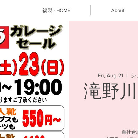
複製 - HOME
About
Fri, Aug 21
  |  
シ
滝野川
自社倉