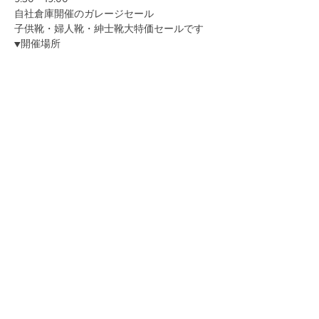
自社倉庫開催のガレージセール
子供靴・婦人靴・紳士靴大特価セールです
▼開催場所
続きを読む >>
このイベントをシェア
お問い合わせ
〒114-0023 東京都北区滝野川6-30-11タキノガワデポ
TEL:
03-5974-2162