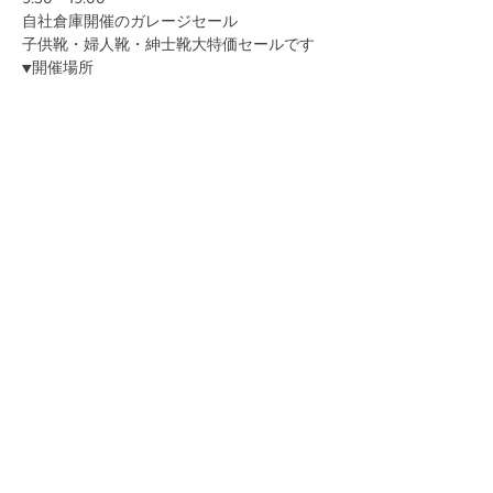
自社倉庫開催のガレージセール
子供靴・婦人靴・紳士靴大特価セールです
▼開催場所
続きを読む >>
このイベントをシェア
お問い合わせ
〒114-0023 東京都北区滝野川6-30-11タキノガワデポ
TEL:
03-5974-2162