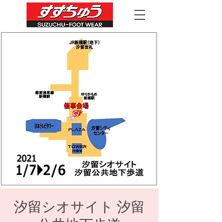
汐留シオサイト 汐留