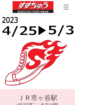
ＪＲ市ヶ谷駅
4月25日周二
  |  
JR 市ケ谷駅