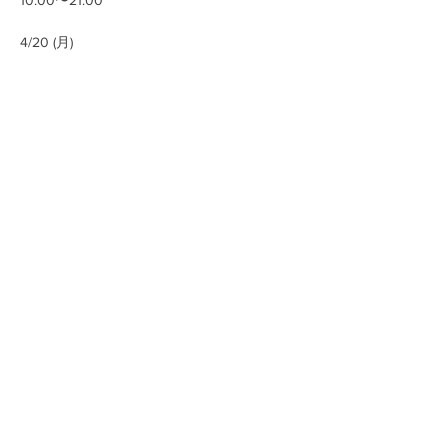
10:00〜21:00
4/20 (月)
続きを読む >>
このイベントをシェア
お問い合わせ
〒114-0023 東京都北区滝野川6-30-11タキノガワデポ
TEL:
03-5974-2162