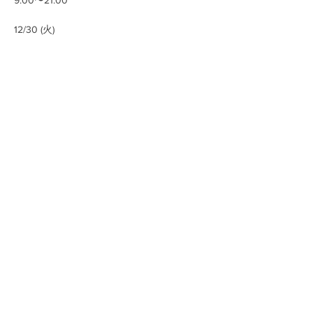
9:00〜21:00
12/30 (火)
続きを読む >>
このイベントをシェア
お問い合わせ
〒114-0023 東京都北区滝野川6-30-11タキノガワデポ
TEL:
03-5974-2162