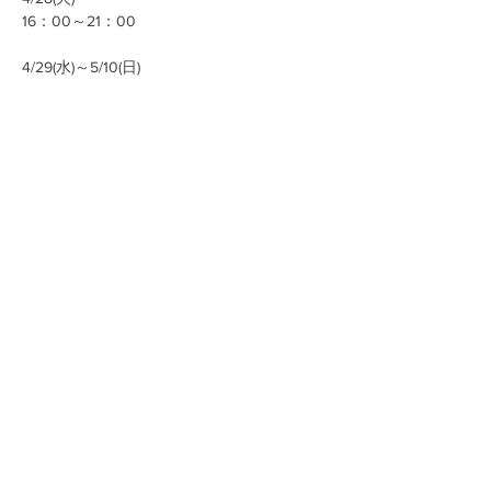
16：00～21：00
4/29(水)～5/10(日) 
続きを読む >>
このイベントをシェア
お問い合わせ
〒114-0023 東京都北区滝野川6-30-11タキノガワデポ
TEL:
03-5974-2162