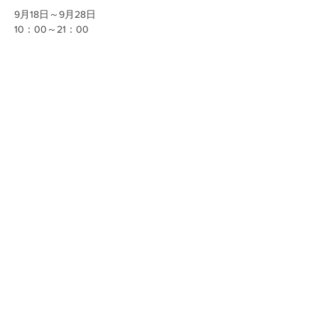
9月18日～9月28日
10：00～21：00
9月29日
10：00～16：00
場所
このイベントをシェア
東京都板橋区常盤台４丁目２６−１
イト―ヨーカードー上板橋店
婦人靴、紳士靴、レディース＆メンズスニー
カーを催事ならではの特別価格で販売してい
ます
お問い合わせ
〒114-0023 東京都北区滝野川6-30-11タキノガワデポ
TEL:
03-5974-2162