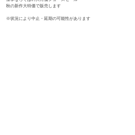
秋の新作大特価で販売します
※状況により中止・延期の可能性があります
さらに表示
このイベントをシェア
お問い合わせ
〒114-0023 東京都北区滝野川6-30-11タキノガワデポ
TEL:
03-5974-2162