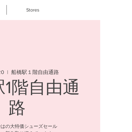
Stores
20
  |  
船橋駅１階自由通路
駅1階自由通
路
ではの大特価シューズセール